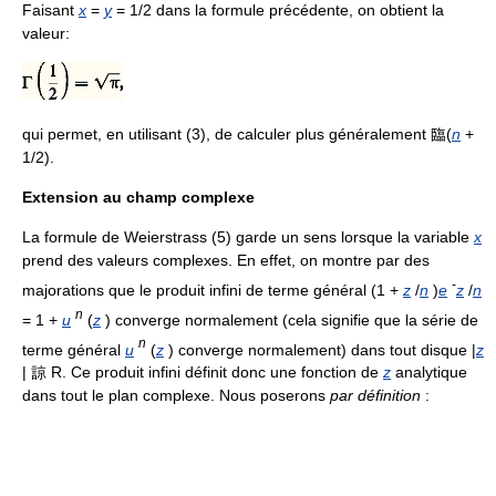
Faisant
x
=
y
= 1/2 dans la formule précédente, on obtient la
valeur:
qui permet, en utilisant (3), de calculer plus généralement 臨(
n
+
1/2).
Extension au champ complexe
La formule de Weierstrass (5) garde un sens lorsque la variable
x
prend des valeurs complexes. En effet, on montre par des
-
majorations que le produit infini de terme général (1 +
z
/
n
)
e
z
/
n
n
= 1 +
u
(
z
) converge normalement (cela signifie que la série de
n
terme général
u
(
z
) converge normalement) dans tout disque |
z
| 諒 R. Ce produit infini définit donc une fonction de
z
analytique
dans tout le plan complexe. Nous poserons
par définition
: