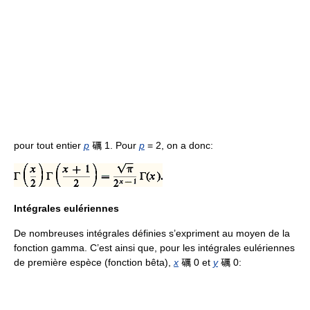
pour tout entier
p
礪 1. Pour
p
= 2, on a donc:
Intégrales eulériennes
De nombreuses intégrales définies s’expriment au moyen de la
fonction gamma. C’est ainsi que, pour les intégrales eulériennes
de première espèce (fonction bêta),
x
礪 0 et
y
礪 0: