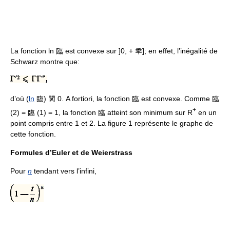
La fonction ln 臨 est convexe sur ]0, + 秊]; en effet, l’inégalité de
Schwarz montre que:
d’où (
ln
臨) 閭 0. A fortiori, la fonction 臨 est convexe. Comme 臨
+
(2) = 臨 (1) = 1, la fonction 臨 atteint son minimum sur R
en un
point compris entre 1 et 2. La figure 1 représente le graphe de
cette fonction.
Formules d’Euler et de Weierstrass
Pour
n
tendant vers l’infini,