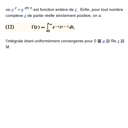
z
zln
n
où
n
=
e
est fonction entière de
z
. Enfin, pour tout nombre
complexe
z
de partie réelle strictement positive, on a:
l’intégrale étant uniformément convergente pour 0 麗
a
諒 Re
z
諒
M.