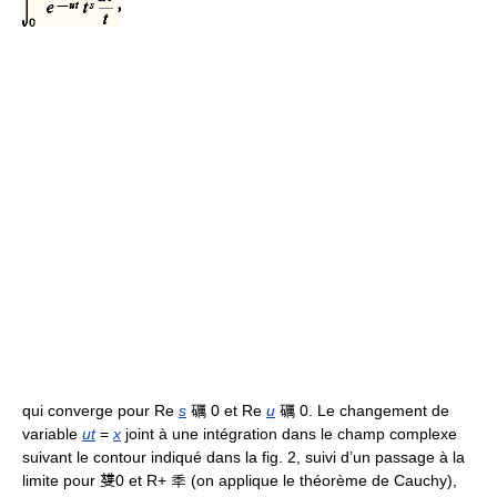
qui converge pour Re
s
礪 0 et Re
u
礪 0. Le changement de
variable
ut
=
x
joint à une intégration dans le champ complexe
suivant le contour indiqué dans la fig. 2, suivi d’un passage à la
limite pour 﨎0 et R+ 秊 (on applique le théorème de Cauchy),