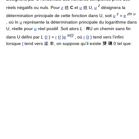
z
réels négatifs ou nuls. Pour
z
捻
C
et
u
捻 U,
u
désignera la
z
zln
u
détermination principale de cette fonction dans U, soit
u
=
e
, où ln
u
représente la détermination principale du logarithme dans
U, réelle pour
u
réel positif. Soit alors
L
:
R
U un chemin sans fin
iv(
t
)
dans U défini par
L
(
t
) =
r
(
t
)
e
, où
r
(
t
) tend vers l’infini
lorsque
t
tend vers 梁 秊, on suppose qu’il existe 﨎 礪 0 tel que: