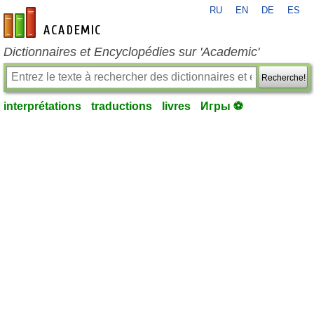
RU
EN
DE
ES
fr-academic.com
Dictionnaires et Encyclopédies sur 'Academic'
Recherche!
interprétations
traductions
livres
Игры ⚽