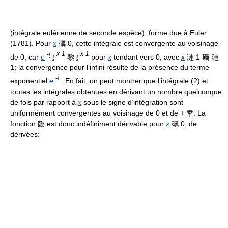
(intégrale eulérienne de seconde espèce), forme due à Euler
(1781). Pour
x
礪 0, cette intégrale est convergente au voisinage
-
t
x-1
x-1
de 0, car
e
t
黎
t
pour
x
tendant vers 0, avec
x
漣 1 礪 漣
1; la convergence pour l’infini résulte de la présence du terme
-
t
exponentiel
e
. En fait, on peut montrer que l’intégrale (2) et
toutes les intégrales obtenues en dérivant un nombre quelconque
de fois par rapport à
x
sous le signe d’intégration sont
uniformément convergentes au voisinage de 0 et de + 秊. La
fonction 臨 est donc indéfiniment dérivable pour
x
礪 0, de
dérivées: