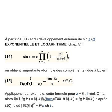
À partir de (11) et du développement eulérien de sin
z
(
cf
.
EXPONENTIELLE ET LOGARI- THME,
chap. 5):
on obtient l’importante «formule des compléments» due à Euler:
Appliquons, par exemple, cette formule pour
z
=
it
,
t
réel. On a
alors 臨(1 漣
it
) = 漣
it
臨(
face
=F0019 漣
it
) = 漣
it
臨(
it
) d’après
2
(10), d’où | 臨(
it
)|
= 神/
t
sh
t
.