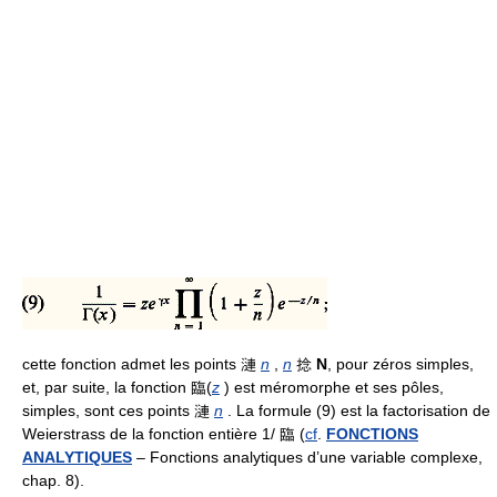
cette fonction admet les points 漣
n
,
n
捻
N
, pour zéros simples,
et, par suite, la fonction 臨(
z
) est méromorphe et ses pôles,
simples, sont ces points 漣
n
. La formule (9) est la factorisation de
Weierstrass de la fonction entière 1/ 臨 (
cf
.
FONCTIONS
ANALYTIQUES
– Fonctions analytiques d’une variable complexe,
chap. 8).