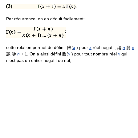
Par récurrence, on en déduit facilement:
cette relation permet de définir 臨(
x
) pour
x
réel négatif, 漣
n
麗
x
麗 漣
n
+ 1. On a ainsi défini 臨(
x
) pour tout nombre réel
x
qui
n’est pas un entier négatif ou nul;